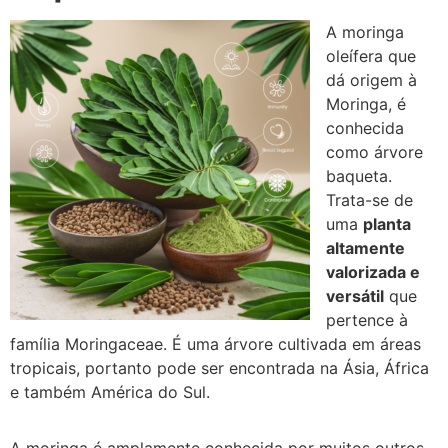
A moringa
oleífera que
dá origem à
Moringa, é
conhecida
como árvore
baqueta.
Trata-se de
uma
planta
altamente
valorizada e
versátil
que
pertence à
família Moringaceae. É uma árvore cultivada em áreas
tropicais, portanto pode ser encontrada na Ásia, África
e também América do Sul.
A moringa é amplamente conhecida por muitos outros